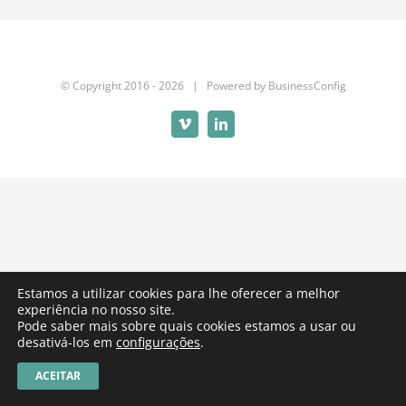
© Copyright 2016 -
2026 | Powered by
BusinessConfig
Vimeo
LinkedIn
Estamos a utilizar cookies para lhe oferecer a melhor
experiência no nosso site.
Pode saber mais sobre quais cookies estamos a usar ou
desativá-los em
configurações
.
ACEITAR