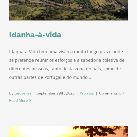
Idanha-à-vida
Idanha-à-Vida tem uma visão a muito longo prazo onde
se pretende reunir os esforços e a sabedoria coletiva de
diferentes pessoas, tanto desta zona do país, como de
outras partes de Portugal e do mundo...
on
By
Geosense
|
September 29th, 2023
|
Projetos
|
Comments Off
Idanha-
Read More
à-
vida