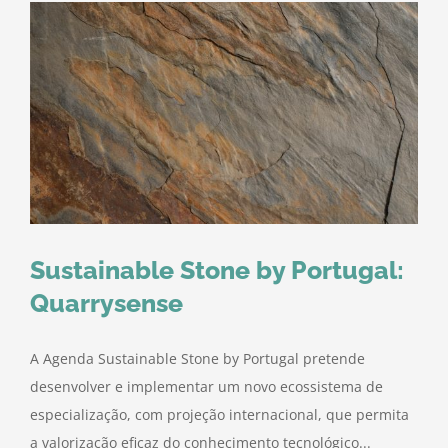
–
Transiç
Verde
e
Digital
para
Transpo
Logístic
e
Mobilid
Sustainable Stone by Portugal:
Quarrysense
A Agenda Sustainable Stone by Portugal pretende
desenvolver e implementar um novo ecossistema de
especialização, com projeção internacional, que permita
a valorização eficaz do conhecimento tecnológico...