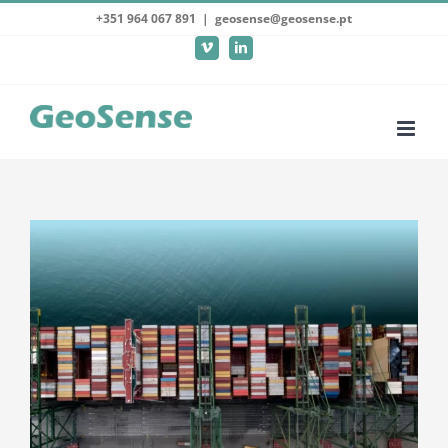
Skip
+351 964 067 891
|
geosense@geosense.pt
to
Vimeo
LinkedIn
content