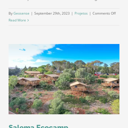
on
By
Geosense
|
September 29th, 2023
|
Projetos
|
Comments Off
Sustain
Read More
Stone
by
Portuga
Quarry
Salema Ecocamp