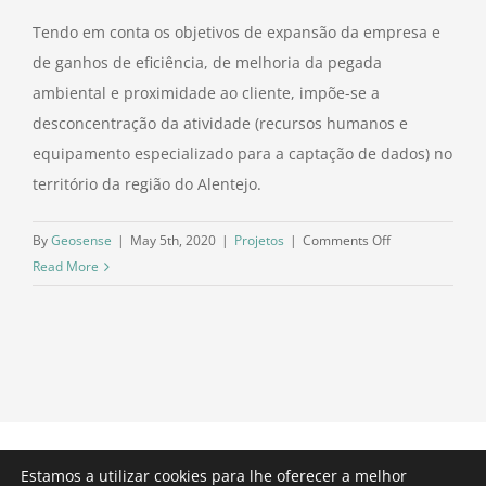
Tendo em conta os objetivos de expansão da empresa e
de ganhos de eficiência, de melhoria da pegada
ambiental e proximidade ao cliente, impõe-se a
desconcentração da atividade (recursos humanos e
equipamento especializado para a captação de dados) no
território da região do Alentejo.
on
By
Geosense
|
May 5th, 2020
|
Projetos
|
Comments Off
Sistemas
Read More
de
Incentivos
ao
Empreendedor
e
ao
Emprego
(SI2E)
Estamos a utilizar cookies para lhe oferecer a melhor